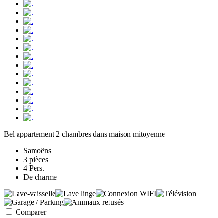
Bel appartement 2 chambres dans maison mitoyenne
Samoëns
3 pièces
4 Pers.
De charme
Comparer