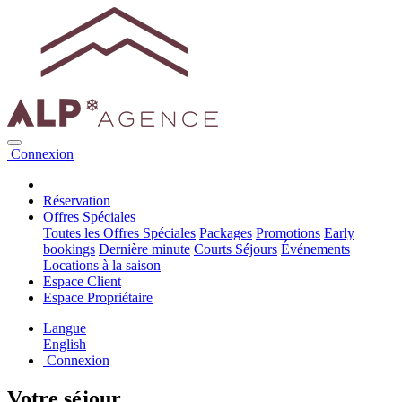
Connexion
Réservation
Offres Spéciales
Toutes les Offres Spéciales
Packages
Promotions
Early
bookings
Dernière minute
Courts Séjours
Événements
Locations à la saison
Espace Client
Espace Propriétaire
Langue
English
Connexion
Votre séjour