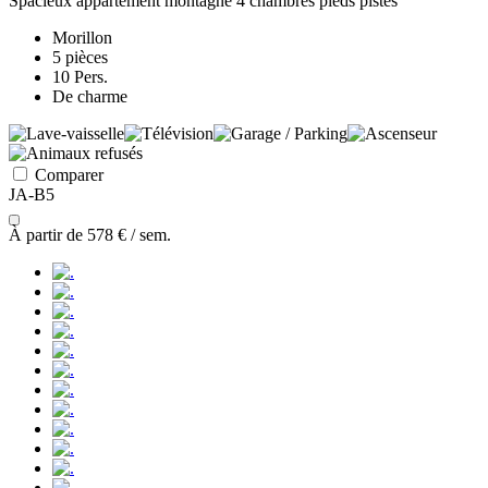
Spacieux appartement montagne 4 chambres pieds pistes
Morillon
5 pièces
10 Pers.
De charme
Comparer
JA-B5
À partir de
578 €
/ sem.