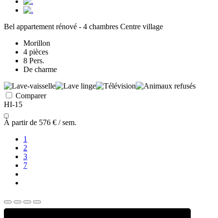
Bel appartement rénové - 4 chambres Centre village
Morillon
4 pièces
8 Pers.
De charme
Comparer
HI-15
À partir de
576 €
/ sem.
1
2
3
7
Alp'Agence Morillon
330 route de Cluses
-
Le Caton